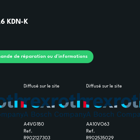
,6 KDN-K
ande de réparation ou d'informations
Diffusé sur le site
Diffusé sur le site
A4VG180
AA10VO63
Ref.
Ref.
R902127303
R902535029