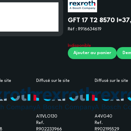
GFT 17 T2 8570 I=37
Réf :
R916634619
Indisponible
Ajouter au panier
Dem
le site
Diffusé sur le site
Diffusé sur le site
A11VLO130
A4VG40
Ref.
Ref.
8
R902233966
R902195529