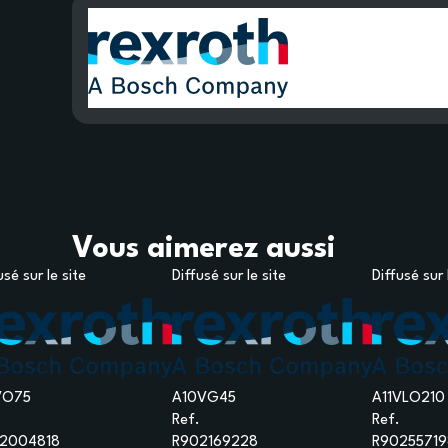
Vous aimerez aussi
usé sur le site
Diffusé sur le site
Diffusé sur 
VO75
A10VG45
A11VLO210
Ref.
Ref.
2004818
R902169228
R90255719