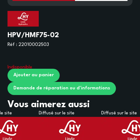
HPV/HMF75-02
Réf :
22010002503
Indisponible
Ajouter au panier
Demande de réparation ou d'informations
Vous aimerez aussi
le site
Diffusé sur le site
Diffusé sur le site