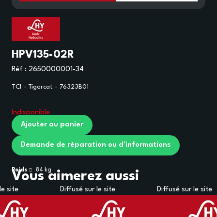
HPV135-02R
Réf :
2650000001-34
TCI - Tigercat - 76323B01
Indisponible
Ajouter au panier
Demande de réparation ou d'informations
Poids
84
kg
Vous aimerez aussi
le site
Diffusé sur le site
Diffusé sur le site