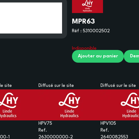
MPR63
Réf :
5310002502
Indisponible
Ajouter au panier
Dem
le site
Diffusé sur le site
Diffusé sur le site
HPV75
HPV105
Ref.
Ref.
00-1
2630000000-2
2640082553