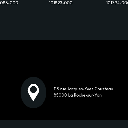
088-000
101823-000
101794-00
118 rue Jacques-Yves Cousteau
85000 La Roche-sur-Yon