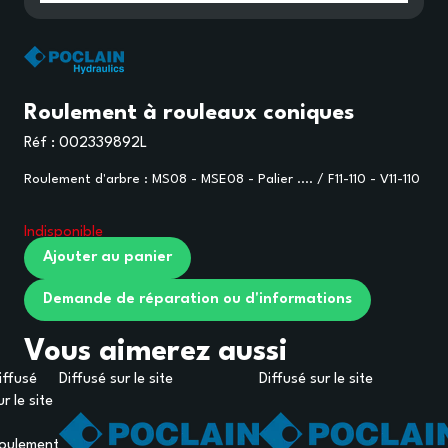
Roulement à rouleaux coniques
Réf :
002339892L
Roulement d'arbre : MS08 - MSE08 - Palier .... / F11-110 - V11-110
Indisponible
Ajouter au panier
Demande de réparation ou d'informations
Vous aimerez aussi
iffusé
Diffusé sur le site
Diffusé sur le site
ur le site
oulement