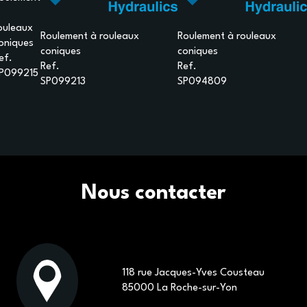
ouleaux
Roulement à rouleaux
Roulement à rouleaux
oniques
coniques
coniques
ef.
Ref.
Ref.
P099215
SP099213
SP094809
P
Nous contacter
118 rue Jacques-Yves Cousteau
85000 La Roche-sur-Yon