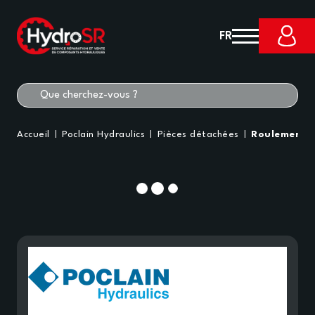
FR
Accueil
Poclain Hydraulics
Pièces détachées
Roulement à