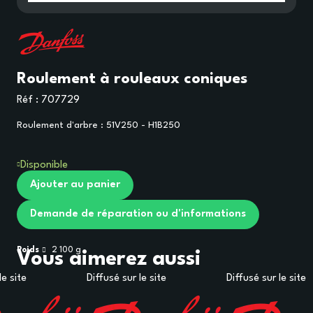
Roulement à rouleaux coniques
Réf :
707729
Roulement d'arbre : 51V250 - H1B250
Disponible
Ajouter au panier
Demande de réparation ou d'informations
Poids
2 100
g
Vous aimerez aussi
le site
Diffusé sur le site
Diffusé sur le site