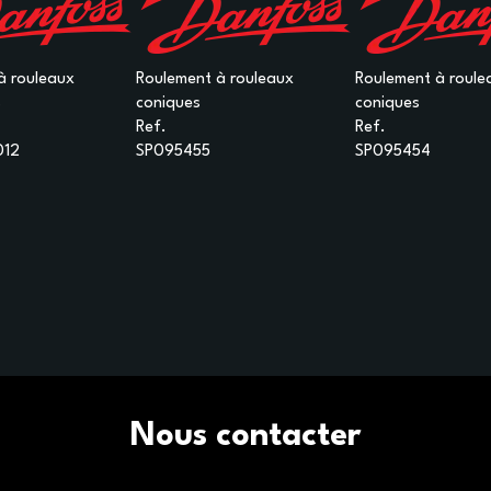
à rouleaux
Roulement à rouleaux
Roulement à roule
s
coniques
coniques
Ref.
Ref.
012
SP095455
SP095454
Nous contacter