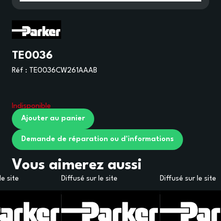
TE0036
Réf :
TE0036CW261AAAB
Indisponible
Ajouter au panier
Demande de réparation ou d'informations
Vous aimerez aussi
le site
Diffusé sur le site
Diffusé sur le site