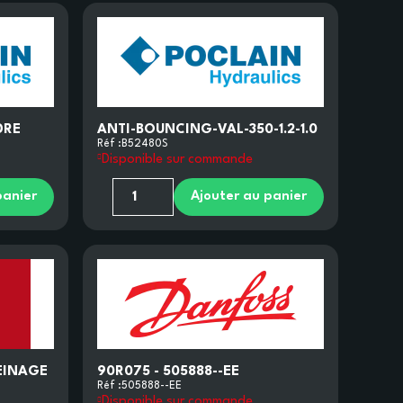
DRE
ANTI-BOUNCING-VAL-350-1.2-1.0
Réf :
B52480S
Disponible sur commande
panier
Ajouter au panier
REINAGE
90R075 - 505888--EE
Réf :
505888--EE
Disponible sur commande