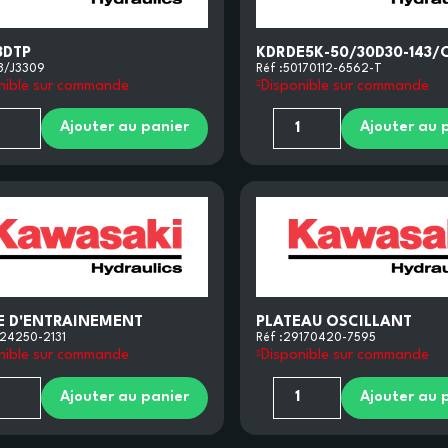
3DTP
KDRDE5K-50/30D30-143/
3/J3309
Réf :
50170112-6562-T
nible sur commande
Disponible sur commande
Ajouter au panier
Ajouter au 
E D'ENTRAINEMENT
PLATEAU OSCILLANT
24250-2131
Réf :
29170420-7595
nible sur commande
Disponible sur commande
Ajouter au panier
Ajouter au 