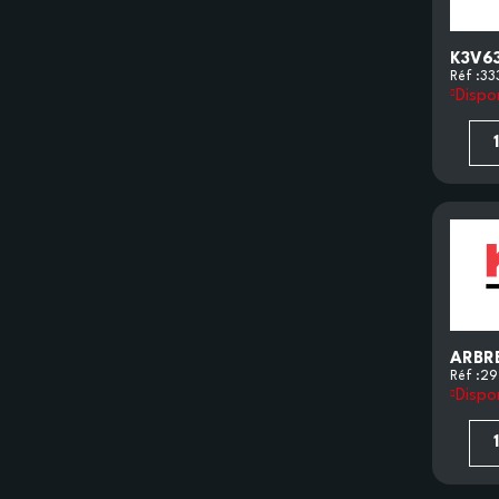
K3V6
Réf :
33
Dispo
ARBR
Réf :
29
Dispo