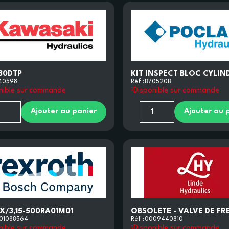
80DTP
KIT INSPECT BLOC CYLIN
40598
Réf :
B70520B
nible sur commande
Disponible sur commande
Ajouter au panier
Ajouter au 
X/3,15-500RA01M01
OBSOLETE - VALVE DE F
01088564
Réf :
0009440810
nible sur commande
Disponible sur commande