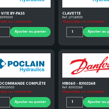
) VITE BY-PASS
CLAVETTE
65910001
Réf :
27CA5510
nible sur commande
Disponible sur commande
Ajouter au panier
Ajouter au 
OCOMMANDE COMPLÈTE
H1B060 - 83103268
45520003
Réf :
83103268
nible sur commande
Disponible sur commande
Ajouter au panier
Ajouter au 