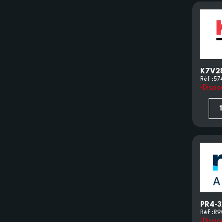
K7V2
Réf :
57
Dispo
PR4-3
Réf :
R9
Dispo